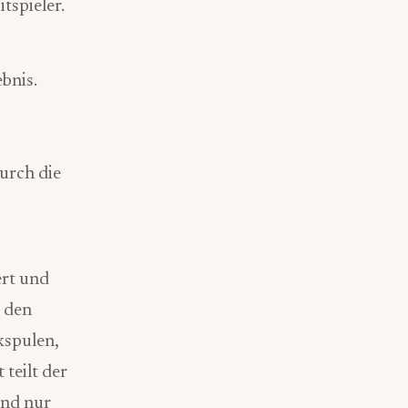
tspieler.
bnis.
urch die
ert und
t den
kspulen,
teilt der
end nur