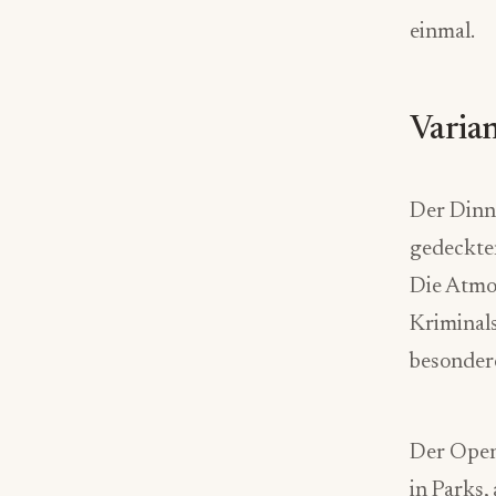
einmal.
Varia
Der Dinne
gedeckten
Die Atmo
Kriminals
besondere
Der Open
in Parks,