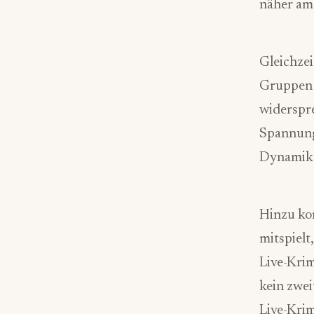
näher am 
Gleichzei
Gruppen 
widerspre
Spannung 
Dynamik
Hinzu ko
mitspielt
Live-Krim
kein zwei
Live-Kri