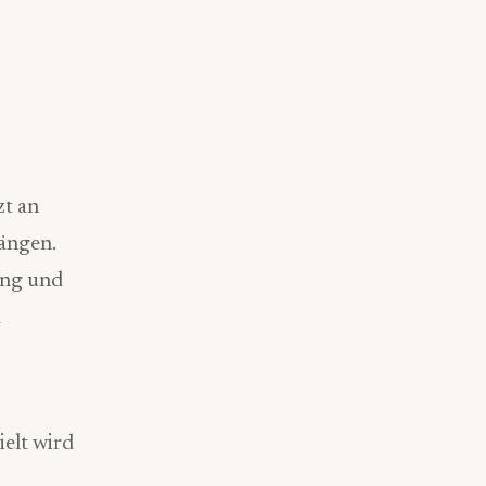
zt an
ängen.
ung und
d
elt wird