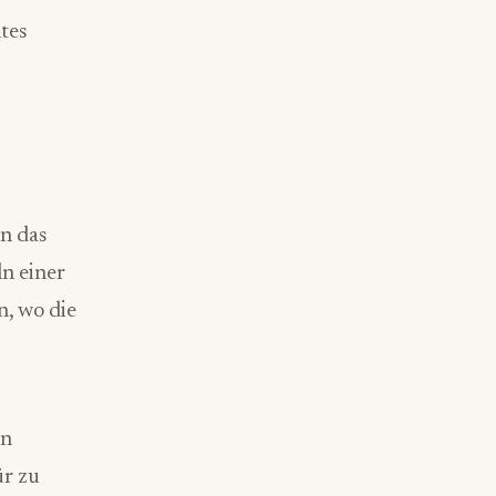
tes
n das
n einer
n, wo die
en
ür zu