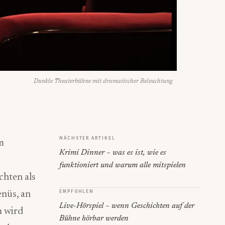
Dunkle Theaterbühne mit dramatischer Beleuchtung
NÄCHSTER ARTIKEL
m
Krimi Dinner – was es ist, wie es
funktioniert und warum alle mitspielen
hten als
EMPFOHLEN
nüs, an
Live-Hörspiel – wenn Geschichten auf der
m wird
Bühne hörbar werden