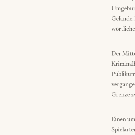
Umgebung
Gelände.
wörtliche
Der Mitte
Kriminal
Publikum 
vergangen
Grenze z
Einen umf
Spielarte