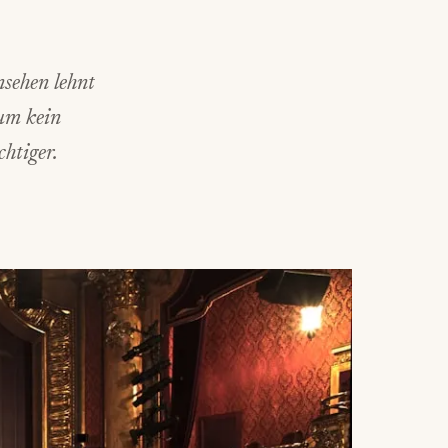
nsehen lehnt
kum kein
htiger.