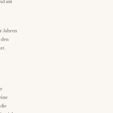
und am
r-Jahren
u den
st.
er
eine
 die