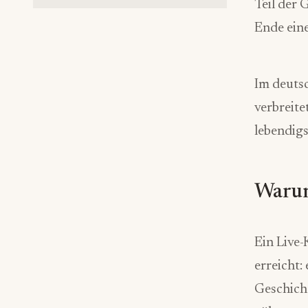
Teil der 
Ende ein
Im deuts
verbreite
lebendig
Warum
Ein Live-
erreicht:
Geschicht